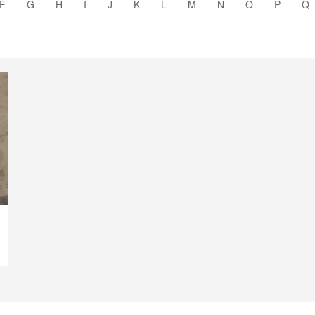
F
G
H
I
J
K
L
M
N
O
P
Q