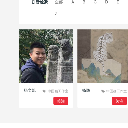
拼音检索
全部
A
B
C
D
E
Z
杨文凯
杨璐
中国画工作室
中国画工作室
关注
关注