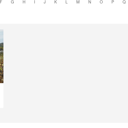
F
G
H
I
J
K
L
M
N
O
P
Q