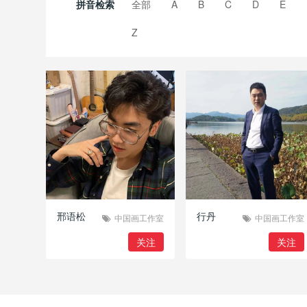
拼音检索
全部
A
B
C
D
E
Z
邢语松
行丹
中国画工作室
中国画工作室
关注
关注