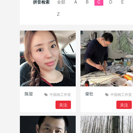
拼音检索
全部
A
B
C
D
E
Z
陈迎
柴壮
中国画工作室
中国画工作室
关注
关注