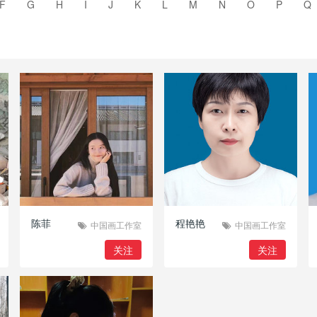
F
G
H
I
J
K
L
M
N
O
P
Q
陈菲
程艳艳
中国画工作室
中国画工作室
关注
关注