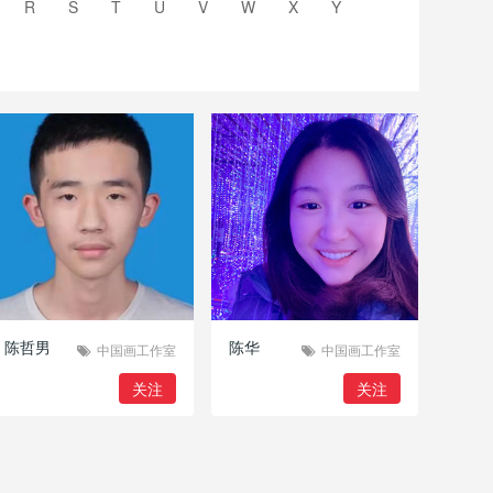
R
S
T
U
V
W
X
Y
陈哲男
陈华
中国画工作室
中国画工作室
关注
关注