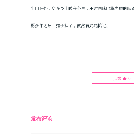
出门在外，穿在身上暖在心里，不时回味巴掌声脆的味
愿多年之后，扣子掉了，依然有姥姥惦记。
点赞
0
发布评论