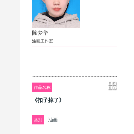
陈梦华
油画工作室
作品名称
《扣子掉了》
油画
类别