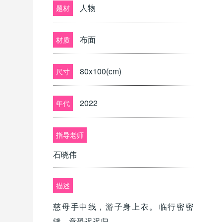
人物
题材
布面
材质
80x100(cm)
尺寸
2022
年代
指导老师
石晓伟
描述
慈母手中线，游子身上衣。 ​临行密密
缝，意恐迟迟归。